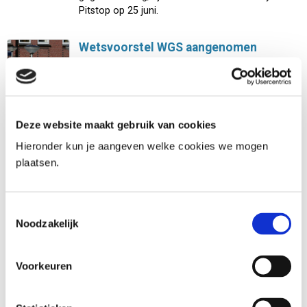
Pitstop op 25 juni.
Wetsvoorstel WGS aangenomen
18-06-2024
De Eerste Kamer heeft vandaag het wetsvoorstel
gegevensverwerking door
samenwerkingsverbanden (WGS) aangenomen.
Deze wet biedt een juridische basis voor de
Deze website maakt gebruik van cookies
verwerking van persoonsgegevens door
samenwerkingsverbanden.
Hieronder kun je aangeven welke cookies we mogen
plaatsen.
Leergang ‘Organiseren privacy en
gegevensdeling: Zo doe je dat!’:
Toestemmingsselectie
deelnemers gezocht!
Noodzakelijk
18-06-2024
Samenwerken op het snijvlak van zorg en
veiligheid is geen makkelijke taak: er zijn per
Voorkeuren
definitie verschillende professionals betrokken bij
één casus. Die professionals werken vanuit
verschillende organisaties en voeren taken uit