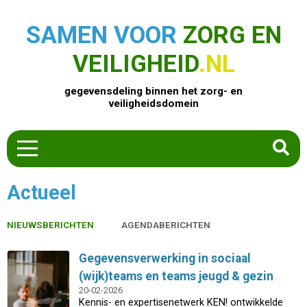
SAMEN VOOR
ZORG EN
VEILIGHEID
.NL
gegevensdeling binnen het zorg- en
veiligheidsdomein
HOME
Actueel
ZOEK EEN PRODUCT
ACTUEEL
NIEUWSBERICHTEN
AGENDABERICHTEN
OVER ONS
Gegevensverwerking in sociaal
CONTACT
(wijk)teams en teams jeugd & gezin
COMMUNITY
20-02-2026
Kennis- en expertisenetwerk KEN! ontwikkelde