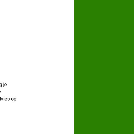
g je
e
dvies op