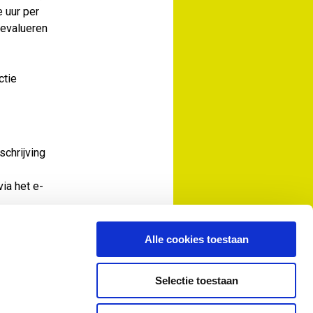
 uur per
 evalueren
ctie
schrijving
ia het e-
Alle cookies toestaan
Selectie toestaan