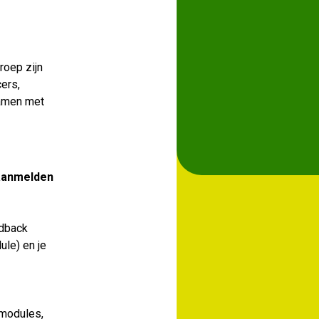
roep zijn
cers,
samen met
 aanmelden
edback
ule) en je
 modules,