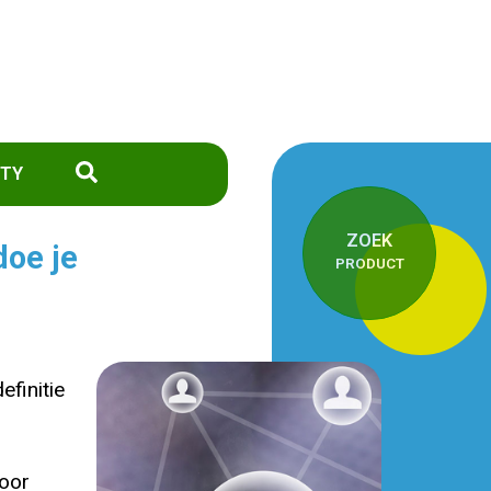
TY
ZOEK
doe je
PRODUCT
efinitie
door