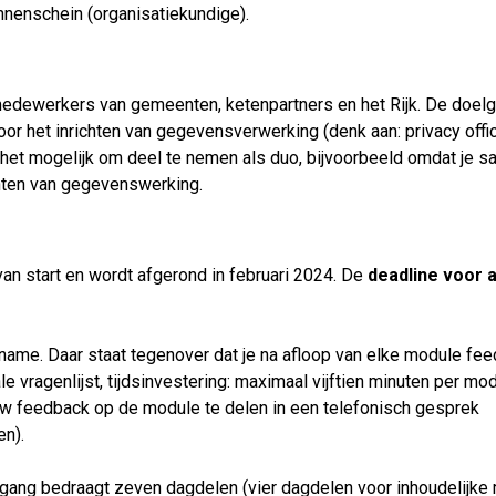
nenschein (organisatiekundige).
edewerkers van gemeenten, ketenpartners en het Rijk. De doelg
oor het inrichten van gegevensverwerking (denk aan: privacy offi
is het mogelijk om deel te nemen als duo, bijvoorbeeld omdat je 
chten van gegevenswerking.
n start en wordt afgerond in februari 2024. De
deadline voor
name. Daar staat tegenover dat je na afloop van elke module fe
 vragenlijst, tijdsinvestering: maximaal vijftien minuten per mod
uw feedback op de module te delen in een telefonisch gesprek
en).
ergang bedraagt zeven dagdelen (vier dagdelen voor inhoudelijke