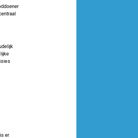
ooddoener
centraal
udelijk
lijke
isies
is er