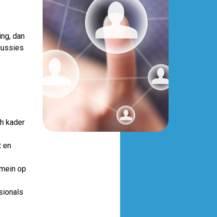
ing, dan
cussies
ch kader
t en
omein op
sionals