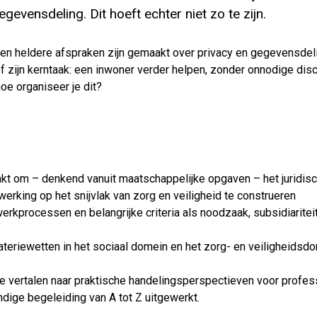
gevensdeling. Dit hoeft echter niet zo te zijn.
en heldere afspraken zijn gemaakt over privacy en gegevensdel
f zijn kerntaak: een inwoner verder helpen, zonder onnodige dis
oe organiseer je dit?
akt om – denkend vanuit maatschappelijke opgaven – het juridis
rking op het snijvlak van zorg en veiligheid te construeren
erkprocessen en belangrijke criteria als noodzaak, subsidiaritei
materiewetten in het sociaal domein en het zorg- en veiligheidsd
 te vertalen naar praktische handelingsperspectieven voor profes
dige begeleiding van A tot Z uitgewerkt.