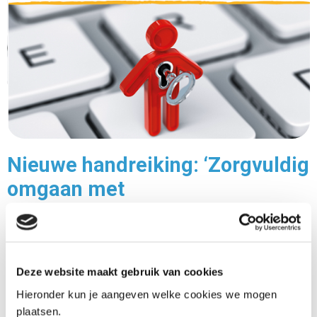
Nieuwe handreiking: ‘Zorgvuldig
omgaan met
persoonsgegevens’
06-06-2023
Deze website maakt gebruik van cookies
Om de proeftuinen ‘Toekomstscenario kind- en
gezinsbescherming’ te ondersteunen, is de
Hieronder kun je aangeven welke cookies we mogen
plaatsen.
handreiking ‘Zorgvuldig omgaan met