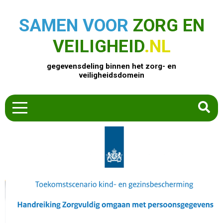
SAMEN VOOR
ZORG EN
VEILIGHEID
.NL
gegevensdeling binnen het zorg- en
veiligheidsdomein
HOME
ZOEK EEN PRODUCT
ACTUEEL
OVER ONS
CONTACT
COMMUNITY