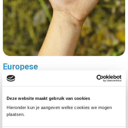
Europese
privacytoezichthouders nemen
guidelines aan over
gerechtvaardigd belang
Deze website maakt gebruik van cookies
Hieronder kun je aangeven welke cookies we mogen
11-10-2024
plaatsen.
De European Data Protection Board (EDPB) heeft