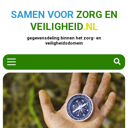
SAMEN VOOR
ZORG EN
VEILIGHEID
.NL
gegevensdeling binnen het zorg- en
veiligheidsdomein
HOME
ZOEK EEN PRODUCT
ACTUEEL
OVER ONS
CONTACT
COMMUNITY