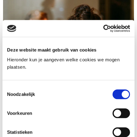
Deze website maakt gebruik van cookies
Hieronder kun je aangeven welke cookies we mogen
plaatsen.
Europese
privacytoezichthouders gaan
Toestemmingsselectie
recht op gegevens verwijderen
Noodzakelijk
onderzoeken
Voorkeuren
06-03-2025
De Autoriteit Persoonsgegevens (AP) gaat dit jaar,
Statistieken