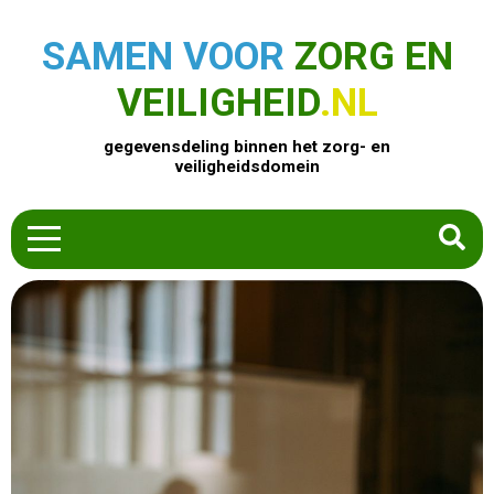
SAMEN VOOR
ZORG EN
VEILIGHEID
.NL
gegevensdeling binnen het zorg- en
veiligheidsdomein
HOME
ZOEK EEN PRODUCT
ACTUEEL
OVER ONS
CONTACT
COMMUNITY