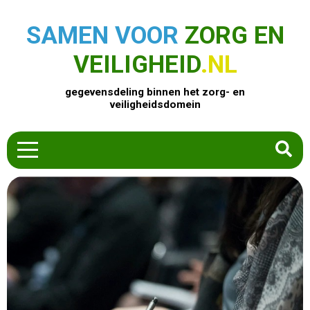
SAMEN VOOR
ZORG EN
VEILIGHEID
.NL
gegevensdeling binnen het zorg- en
veiligheidsdomein
HOME
ZOEK EEN PRODUCT
ACTUEEL
OVER ONS
CONTACT
COMMUNITY