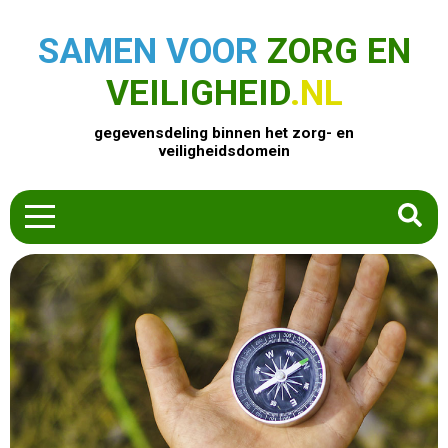
SAMEN VOOR
ZORG EN
VEILIGHEID
.NL
gegevensdeling binnen het zorg- en
veiligheidsdomein
HOME
ZOEK EEN PRODUCT
ACTUEEL
OVER ONS
CONTACT
COMMUNITY