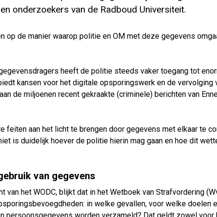
en onderzoekers van de Radboud Universiteit.
en op de manier waarop politie en OM met deze gegevens omgaa
gegevensdragers heeft de politie steeds vaker toegang tot eno
edt kansen voor het digitale opsporingswerk en de vervolging 
aan de miljoenen recent gekraakte (criminele) berichten van Enn
re feiten aan het licht te brengen door gegevens met elkaar te 
t is duidelijk hoever de politie hierin mag gaan en hoe dit wette
gebruik van gegevens
ht van het WODC, blijkt dat in het Wetboek van Strafvordering (W
 opsporingsbevoegdheden: in welke gevallen, voor welke doelen 
en persoonsgegevens worden verzameld? Dat geldt zowel voor h