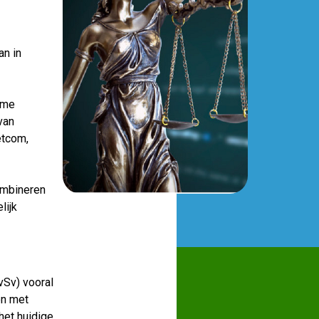
n in
rme
van
etcom,
combineren
lijk
vSv) vooral
en met
et huidige