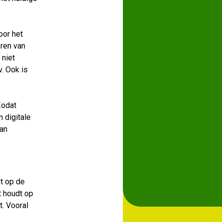
oor het
eren van
 niet
. Ook is
Zodat
 digitale
aan
t op de
t houdt op
t. Vooral