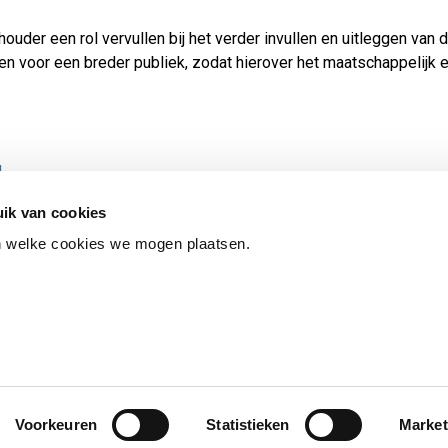
uder een rol vervullen bij het verder invullen en uitleggen van 
en voor een breder publiek, zodat hierover het maatschappelijk e
g
ik van cookies
n welke cookies we mogen plaatsen.
ES
TOEGANKELIJKHEID
KWETSBAARHEID MELDEN
Voorkeuren
Statistieken
Market