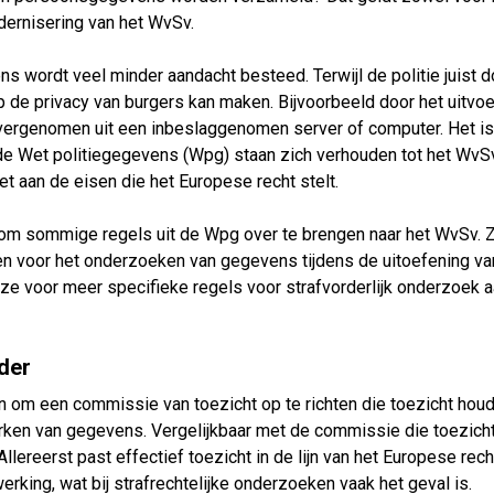
dernisering van het WvSv.
s wordt veel minder aandacht besteed. Terwijl de politie juist d
p de privacy van burgers kan maken. Bijvoorbeeld door het uitvo
vergenomen uit een inbeslaggenomen server of computer. Het is
n de Wet politiegegevens (Wpg) staan zich verhouden tot het WvSv
et aan de eisen die het Europese recht stelt.
om sommige regels uit de Wpg over te brengen naar het WvSv. 
en voor het onderzoeken van gegevens tijdens de uitoefening van
e voor meer specifieke regels voor strafvorderlijk onderzoek 
der
 om een commissie van toezicht op te richten die toezicht houd
erken van gegevens. Vergelijkbaar met de commissie die toezich
lereerst past effectief toezicht in de lijn van het Europese rech
king, wat bij strafrechtelijke onderzoeken vaak het geval is.