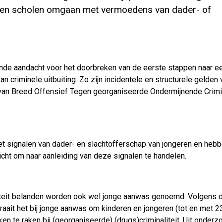
nen scholen omgaan met vermoedens van dader- of
mende aandacht voor het doorbreken van de eerste stappen naar e
an criminele uitbuiting. Zo zijn incidentele en structurele gelden
 van Breed Offensief Tegen georganiseerde Ondermijnende Crimin
 signalen van dader- en slachtofferschap van jongeren en heb
icht om naar aanleiding van deze signalen te handelen.
aliteit belanden worden ook wel jonge aanwas genoemd. Volgens 
aait het bij jonge aanwas om kinderen en jongeren (tot en met 23
 te raken bij (georganiseerde) (drugs)criminaliteit. Uit onder