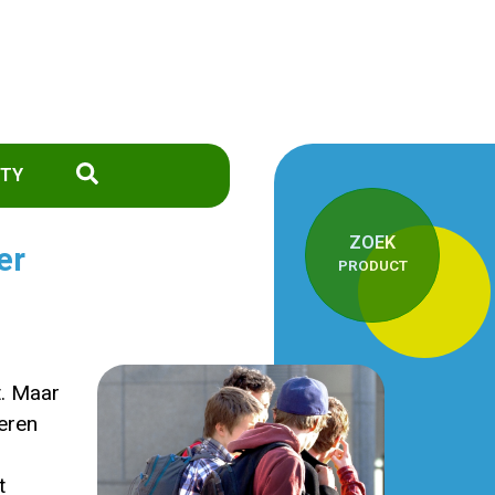
TY
ZOEK
er
PRODUCT
t. Maar
eren
t