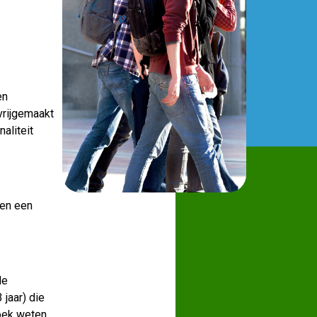
en
 vrijgemaakt
aliteit
ben een
de
 jaar) die
zoek weten