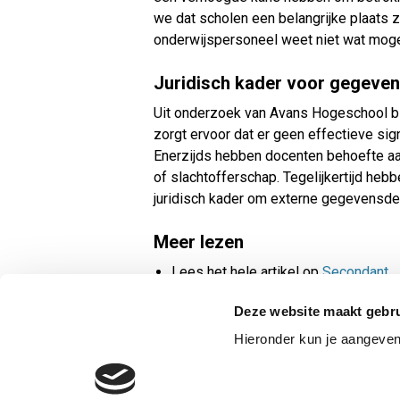
we dat scholen een belangrijke plaats z
onderwijspersoneel weet niet wat moge
Juridisch kader voor gegeven
Uit onderzoek van Avans Hogeschool bli
zorgt ervoor dat er geen effectieve sign
Enerzijds hebben docenten behoefte aan
of slachtofferschap. Tegelijkertijd he
juridisch kader om externe gegevensdel
Meer lezen
Lees het hele artikel op
Secondant
Deze website maakt gebru
Hieronder kun je aangeve
PRIVACY
COOKI