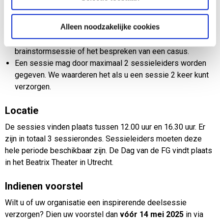
De sessie duurt maximaal een uur.
De sessie heeft bij voorkeur minimaal 15 minuten een
Alleen noodzakelijke cookies
interactief deel. Hoe u de interactie invult, bepaalt u zelf.
Denk bijvoorbeeld aan een live Q&A, een
brainstormsessie of het bespreken van een casus.
Een sessie mag door maximaal 2 sessieleiders worden
gegeven. We waarderen het als u een sessie 2 keer kunt
verzorgen.
Locatie
De sessies vinden plaats tussen 12.00 uur en 16.30 uur. Er
zijn in totaal 3 sessierondes. Sessieleiders moeten deze
hele periode beschikbaar zijn. De Dag van de FG vindt plaats
in het Beatrix Theater in Utrecht.
Indienen voorstel
Wilt u of uw organisatie een inspirerende deelsessie
verzorgen? Dien uw voorstel dan
vóór 14 mei 2025
in via