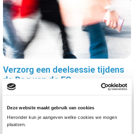
Verzorg een deelsessie tijdens
de Dag van de FG
01-05-2025
De Autoriteit Persoonsgegevens (AP) verzorgt op
Deze website maakt gebruik van cookies
donderdag 18 september 2025 de derde editie van
Hieronder kun je aangeven welke cookies we mogen
de Dag van de FG. Deze unieke dag is exclusief
plaatsen.
voor en door FG’s en draait om het delen van