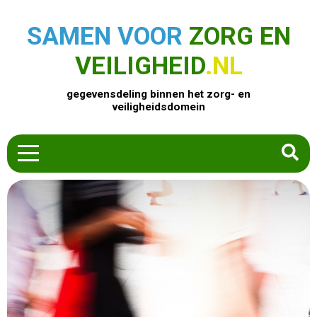
SAMEN VOOR
ZORG EN
VEILIGHEID
.NL
gegevensdeling binnen het zorg- en
veiligheidsdomein
HOME
ZOEK EEN PRODUCT
ACTUEEL
OVER ONS
CONTACT
COMMUNITY