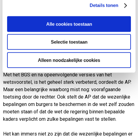
wetsvoorstel gekomen (BGS), die nu ook door de AP is
Details tonen
beoordeeld. Daarin is onder meer geregeld dat er sprake
moet zijn van duidelijke en objectieve aanwijzingen voor
Alle cookies toestaan
mogelijke criminaliteit. Verder wordt de mogelijkheid om
zonder instemming van het parlement nieuwe
samenwerkingsverbanden aan te wijzen geschrapt uit de
Selectie toestaan
WGS.
Alleen noodzakelijke cookies
Wezenlijke bepalingen
Met het BGS en na opeenvolgende versies van het
wetsvoorstel, is het geheel sterk verbeterd, oordeelt de AP.
Maar een belangrijke waarborg mist nog: voorafgaande
toetsing door de rechter. Ook stelt de AP dat de wezenlijke
bepalingen om burgers te beschermen in de wet zelf zouden
moeten staan of dat de wet de regering binnen bepaalde
kaders verplicht om zulke bepalingen vast te stellen.
Het kan immers niet zo zijn dat die wezenlijke bepalingen er