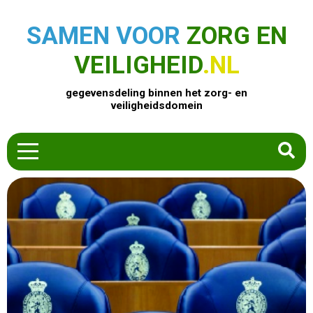
SAMEN VOOR
ZORG EN
VEILIGHEID
.NL
gegevensdeling binnen het zorg- en
veiligheidsdomein
HOME
ZOEK EEN PRODUCT
ACTUEEL
OVER ONS
CONTACT
COMMUNITY