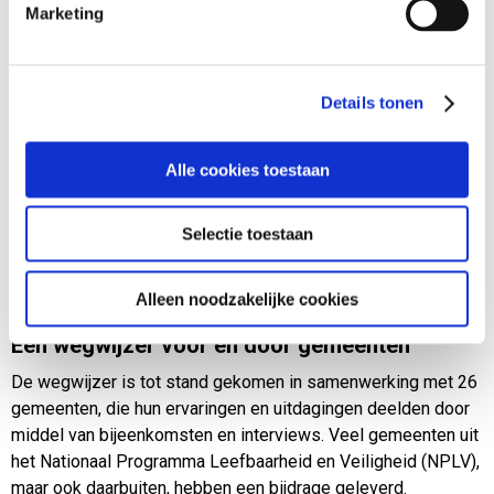
effectief te doen, is samenwerking tussen het sociaal
Marketing
domein en het veiligheidsdomein noodzakelijk.
Staatssecretaris Nobel: 'Ik ben ontzettend blij dat de VNG de
Details tonen
handschoen heeft opgepakt dit onderwerp breder te
bekijken, door zowel de veiligheid als de sociale kant van de
problematiek te combineren in de aanpak.' Hij benadrukte ook
Alle cookies toestaan
het belang van een gezamenlijke inzet: 'Een gezamenlijke
aanpak in de wijk is essentieel. We moeten niet vergeten dat
Selectie toestaan
we het voor de mensen doen. De mensen voor wie we het
doen mogen nooit de dupe worden van de gekozen aanpak
of gebrekkige samenwerking.'
Alleen noodzakelijke cookies
Een wegwijzer voor én door gemeenten
De wegwijzer is tot stand gekomen in samenwerking met 26
gemeenten, die hun ervaringen en uitdagingen deelden door
middel van bijeenkomsten en interviews. Veel gemeenten uit
het Nationaal Programma Leefbaarheid en Veiligheid (NPLV),
maar ook daarbuiten, hebben een bijdrage geleverd.