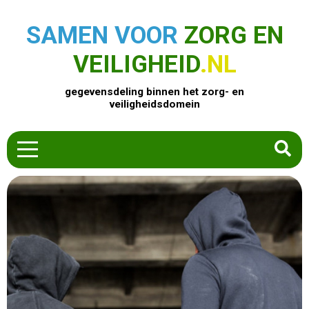
SAMEN VOOR
ZORG EN
VEILIGHEID
.NL
gegevensdeling binnen het zorg- en
veiligheidsdomein
HOME
ZOEK EEN PRODUCT
ACTUEEL
OVER ONS
CONTACT
COMMUNITY