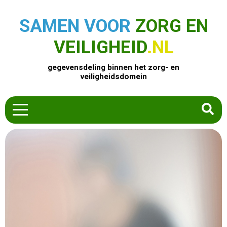
SAMEN VOOR
ZORG EN
VEILIGHEID
.NL
gegevensdeling binnen het zorg- en
veiligheidsdomein
HOME
ZOEK EEN PRODUCT
ACTUEEL
OVER ONS
CONTACT
COMMUNITY