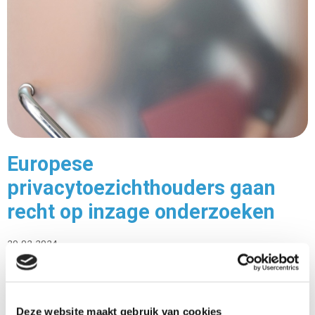
Europese
privacytoezichthouders gaan
recht op inzage onderzoeken
29-02-2024
De Autoriteit Persoonsgegevens (AP) gaat dit jaar
samen met andere Europese
privacytoezichthouders onderzoeken in hoeverre
Deze website maakt gebruik van cookies