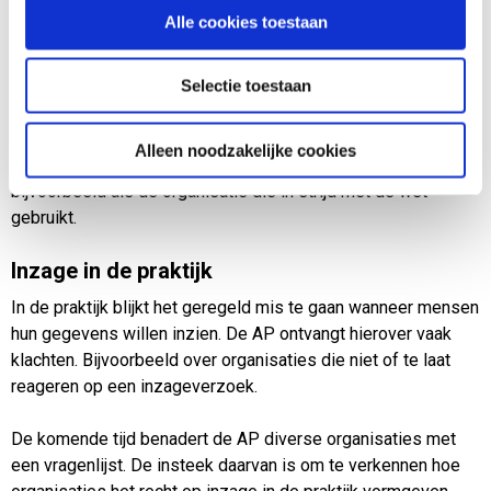
Alle cookies toestaan
Andere privacyrechten
Hebben mensen inzage gekregen in hun gegevens, dan
Selectie toestaan
kunnen zij hun andere privacyrechten gebruiken. Zij kunnen
bijvoorbeeld aan de organisatie vragen om hun gegevens te
Alleen noodzakelijke cookies
wijzigen als die niet kloppen. Of om hun gegevens te wissen,
bijvoorbeeld als de organisatie die in strijd met de wet
gebruikt.
Inzage in de praktijk
In de praktijk blijkt het geregeld mis te gaan wanneer mensen
hun gegevens willen inzien. De AP ontvangt hierover vaak
klachten. Bijvoorbeeld over organisaties die niet of te laat
reageren op een inzageverzoek.
De komende tijd benadert de AP diverse organisaties met
een vragenlijst. De insteek daarvan is om te verkennen hoe