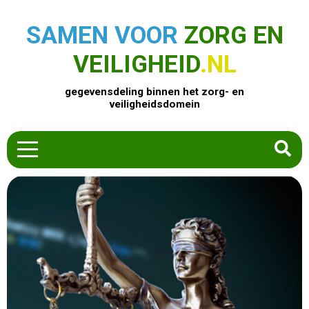
SAMEN VOOR
ZORG EN
VEILIGHEID
.NL
gegevensdeling binnen het zorg- en
veiligheidsdomein
HOME
ZOEK EEN PRODUCT
ACTUEEL
OVER ONS
CONTACT
COMMUNITY