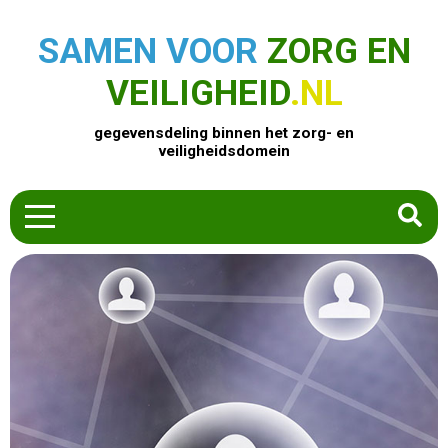
SAMEN VOOR
ZORG EN
VEILIGHEID
.NL
gegevensdeling binnen het zorg- en
veiligheidsdomein
HOME
ZOEK EEN PRODUCT
ACTUEEL
OVER ONS
CONTACT
COMMUNITY