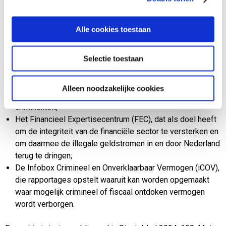
De Zorg- en Veiligheidshuizen (ZVH’s) als het gaat om
Alle cookies toestaan
complexe problemen die het straf-, zorg- en
gemeentelijke domein overstijgen, bijvoorbeeld huiselijk
geweld, (jeugd)criminaliteit en onbegrepen, ernstig
Selectie toestaan
verward gedrag;
De Regionale Informatie- en Expertisecentra (RIEC’s), die
Alleen noodzakelijke cookies
strijden tegen georganiseerde en ondermijnende
criminaliteit;
Het Financieel Expertisecentrum (FEC), dat als doel heeft
om de integriteit van de financiële sector te versterken en
om daarmee de illegale geldstromen in en door Nederland
terug te dringen;
De Infobox Crimineel en Onverklaarbaar Vermogen (iCOV),
die rapportages opstelt waaruit kan worden opgemaakt
waar mogelijk crimineel of fiscaal ontdoken vermogen
wordt verborgen.