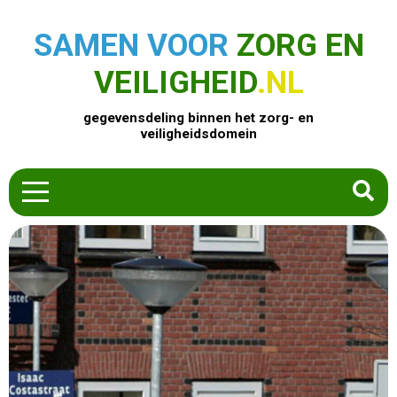
SAMEN VOOR
ZORG EN
VEILIGHEID
.NL
gegevensdeling binnen het zorg- en
veiligheidsdomein
HOME
ZOEK EEN PRODUCT
ACTUEEL
OVER ONS
CONTACT
COMMUNITY