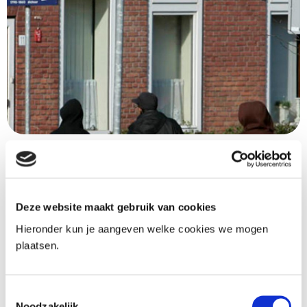
Wetsvoorstel WGS aangenomen
18-06-2024
Deze website maakt gebruik van cookies
De Eerste Kamer heeft vandaag het wetsvoorstel
Hieronder kun je aangeven welke cookies we mogen
gegevensverwerking door
plaatsen.
samenwerkingsverbanden (WGS) aangenomen.
Deze wet biedt een juridische basis voor de
Toestemmingsselectie
verwerking van persoonsgegevens door
Noodzakelijk