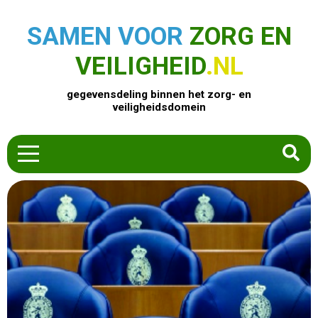
SAMEN VOOR
ZORG EN
VEILIGHEID
.NL
gegevensdeling binnen het zorg- en
veiligheidsdomein
HOME
ZOEK EEN PRODUCT
ACTUEEL
OVER ONS
CONTACT
COMMUNITY