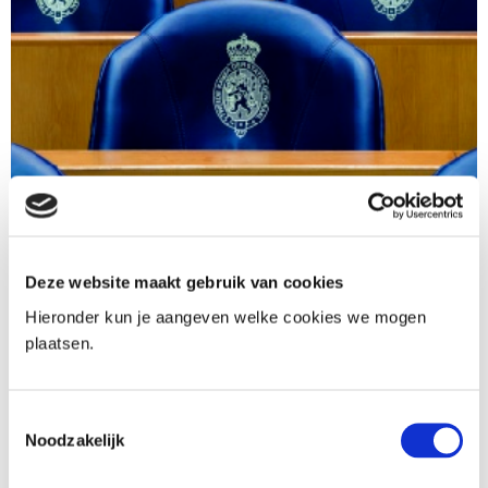
Tweede Kamer neemt
wetsvoorstel ‘Wet
Deze website maakt gebruik van cookies
Hieronder kun je aangeven welke cookies we mogen
gegevensverwerking
plaatsen.
persoonsgerichte aanpak
radicalisering en terroristische
Toestemmingsselectie
activiteiten’ aan
Noodzakelijk