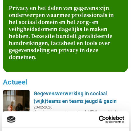
Privacy en het delen van gegevens zijn
onderwerpen waarmee professionals in
het sociaal domein en het zorg- en
veiligheidsdomein dagelijks te maken
hebben. Deze site bundelt gevalideerde
handreikingen, factsheet en tools over
gegevensdeling en privacy in deze
domeinen.
Actueel
Gegevensverwerking in sociaal
(wijk)teams en teams jeugd & gezin
20-02-2026
Kennis- en expertisenetwerk KEN! ontwikkelde
samen met Movisie een online training die je
meeneemt in de wereld van gegevensverwerking
binnen sociaal (wijk)teams en teams jeugd &