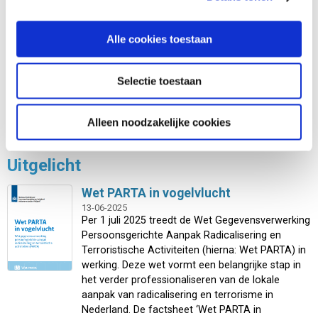
Op woensdag 28 januari is het weer de Dag van
de Privacy, ook wel Europese Dag van de
Alle cookies toestaan
Gegevensbescherming. Een mooie kans om het
privacybewustzijn binnen jouw organisatie te
vergroten. De dag erna organiseert de
Selectie toestaan
Informatiebeveiligingsdienst van de VNG een
webinar.
Alleen noodzakelijke cookies
NAAR ACTUEEL
Uitgelicht
Wet PARTA in vogelvlucht
13-06-2025
Per 1 juli 2025 treedt de Wet Gegevensverwerking
Persoonsgerichte Aanpak Radicalisering en
Terroristische Activiteiten (hierna: Wet PARTA) in
werking. Deze wet vormt een belangrijke stap in
het verder professionaliseren van de lokale
aanpak van radicalisering en terrorisme in
Nederland. De factsheet ‘Wet PARTA in