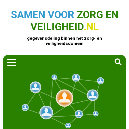
SAMEN VOOR
ZORG EN
VEILIGHEID
.NL
gegevensdeling binnen het zorg- en
veiligheidsdomein
HOME
ZOEK EEN PRODUCT
ACTUEEL
OVER ONS
CONTACT
COMMUNITY