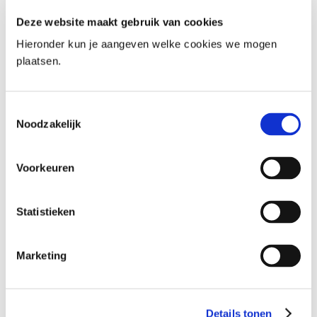
gezin. Welke gegevens mag je vastleggen?
Deze website maakt gebruik van cookies
Wanneer mag je informatie delen? En hoe blijf je
Hieronder kun je aangeven welke cookies we mogen
transparant richting inwoners?
plaatsen.
Privacy Vraag Maar Raak Sessie
26-01-2026
De Informatiebeveiligingsdienst van de VNG
Toestemmingsselectie
Noodzakelijk
verzorgd in maart een Privacy Vraag Maar Raak
Sessie. Tijdens deze online bijeenkomst krijgen
deelnemers de ruimte hun inhoudelijke vragen op
Voorkeuren
het gebied van privacy aan elkaar voor te leggen.
Dat kan bijvoorbeeld gaan om vragen over
specifieke gegevensuitwisselingen, twijfels over
Statistieken
bepaalde verwerkingsrisico’s of om vraagstukken
rondom de implementatie van de AVG binnen de
organisatie.
Marketing
Webinar “Dag van de Privacy: The Day
After!”
Details tonen
19-01-2026