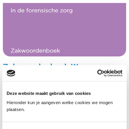
Zakwoordenboek Warme
Overdracht
23-05-2025
Deze website maakt gebruik van cookies
In de forensische zorg worden veel verschillende
Hieronder kun je aangeven welke cookies we mogen
begrippen gebruikt, die voor verwarring kunnen
plaatsen.
zorgen bij overdracht of in samenwerking in de
keten. Dit Zakwoordenboek Warme Overdracht is