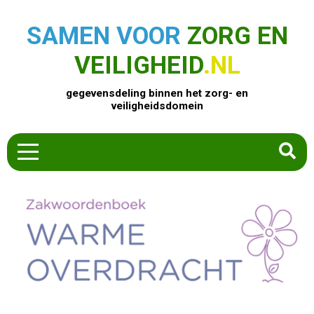
SAMEN VOOR
ZORG EN
VEILIGHEID
.NL
gegevensdeling binnen het zorg- en
veiligheidsdomein
HOME
ZOEK EEN PRODUCT
ACTUEEL
OVER ONS
CONTACT
COMMUNITY