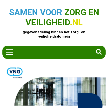
SAMEN VOOR
ZORG EN
VEILIGHEID
.NL
gegevensdeling binnen het zorg- en
veiligheidsdomein
HOME
ZOEK EEN PRODUCT
ACTUEEL
OVER ONS
CONTACT
COMMUNITY