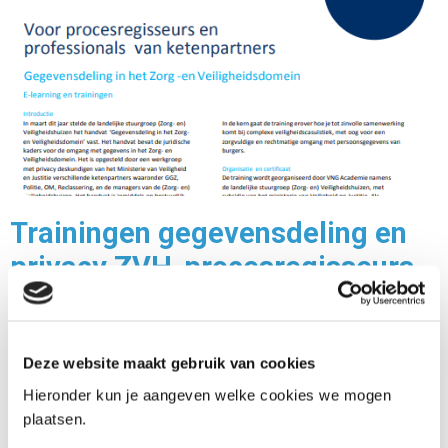
Trainingen gegevensdeling en
privacy ZVH-procesregisseurs
en professionals
04-08-2017
Deze website maakt gebruik van cookies
Betreft een training in aanvulling op de e-
Hieronder kun je aangeven welke cookies we mogen
learningsmodule voor procesregisseurs en
plaatsen.
professionals die zich bezighouden met complexe