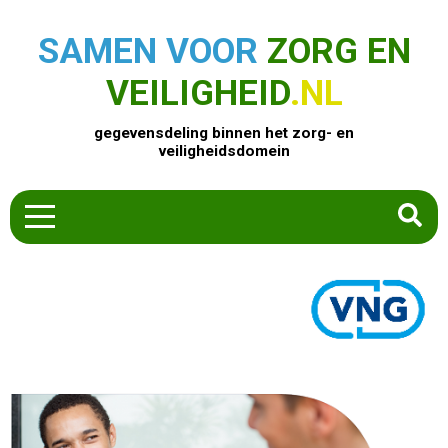
SAMEN VOOR
ZORG EN
VEILIGHEID
.NL
gegevensdeling binnen het zorg- en
veiligheidsdomein
HOME
ZOEK EEN PRODUCT
ACTUEEL
OVER ONS
CONTACT
COMMUNITY