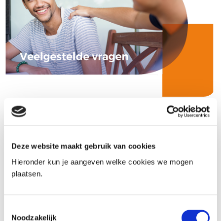
Privacy in het sociaal domein:
Veelgestelde vragen
Deze website maakt gebruik van cookies
29-11-2019
Hieronder kun je aangeven welke cookies we mogen
In deze publicatie is een aantal veelgestelde vragen
plaatsen.
verzameld rondom privacy in het sociaal domein.
Het document geeft professionals praktische
Toestemmingsselectie
antwoorden op vragen rondom
Noodzakelijk