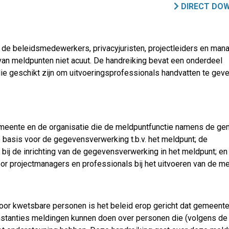
DIRECT DO
 de beleidsmedewerkers, privacyjuristen, projectleiders en man
g van meldpunten niet acuut. De handreiking bevat een onderdeel
ie geschikt zijn om uitvoeringsprofessionals handvatten te gev
emeente en de organisatie die de meldpuntfunctie namens de g
he basis voor de gegevensverwerking t.b.v. het meldpunt; de
 bij de inrichting van de gegevensverwerking in het meldpunt; en
r projectmanagers en professionals bij het uitvoeren van de m
voor kwetsbare personen is het beleid erop gericht dat gemeent
instanties meldingen kunnen doen over personen die (volgens de