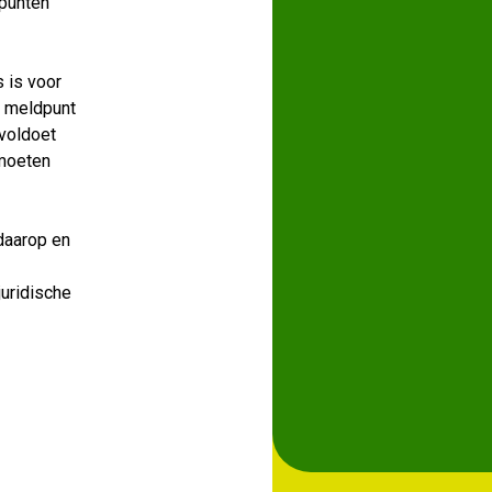
dpunten
 is voor
t meldpunt
 voldoet
 moeten
daarop en
juridische