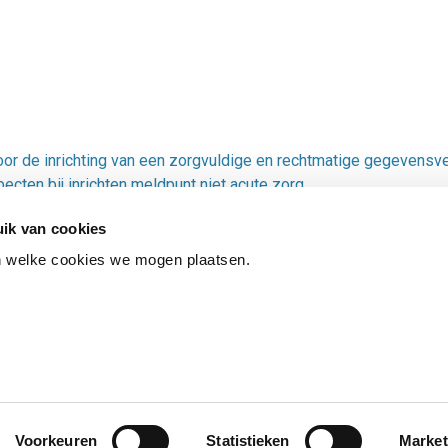
oor de inrichting van een zorgvuldige en rechtmatige gegevensv
cten bij inrichten meldpunt niet acute zorg
ik van cookies
n welke cookies we mogen plaatsen.
ES
TOEGANKELIJKHEID
KWETSBAARHEID MELDEN
Voorkeuren
Statistieken
Market