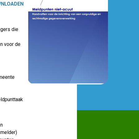
WNLOADEN
agers die
en voor de
emeente
eldpunttaak
en
 melder)