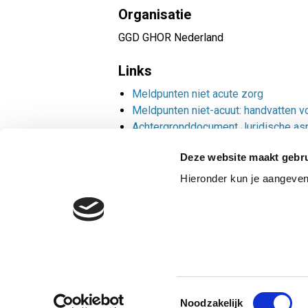
Organisatie
GGD GHOR Nederland
Links
Meldpunten niet acute zorg
Meldpunten niet-acuut: handvatten v
Achtergronddocument Juridische aspe
Deze website maakt gebru
Hieronder kun je aangeve
PRIVACY
COOKI
Toestemmingsselectie
Noodzakelijk