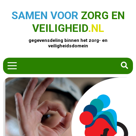
SAMEN VOOR
ZORG EN
VEILIGHEID
.NL
gegevensdeling binnen het zorg- en
veiligheidsdomein
HOME
ZOEK EEN PRODUCT
ACTUEEL
OVER ONS
CONTACT
COMMUNITY