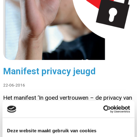
Manifest privacy jeugd
22-06-2016
Het manifest ‘In goed vertrouwen – de privacy van
de jeugd geborgd’ bevat de principe-afspraken
tussen ruim twintig branche- en
beroepsorganisaties in de jeugdhulp en
Deze website maakt gebruik van cookies
jeugdbescherming op het gebied van