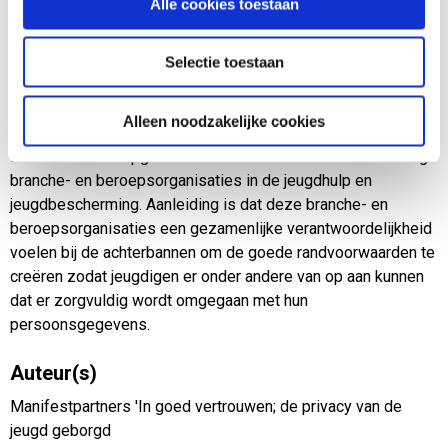
Alle cookies toestaan
Het manifest ‘In goed vertrouwen – de privacy van de jeugd
geborgd’ bevat de principeafspraken tussen ruim twintig
branche- en beroepsorganisaties in de jeugdhulp en
Selectie toestaan
jeugdbescherming op het gebied van gegevensverwerking
en privacy bij samenwerking in het jeugddomein.
Alleen noodzakelijke cookies
Het manifest is opgesteld door een coalitie van ruim twintig
branche- en beroepsorganisaties in de jeugdhulp en
jeugdbescherming. Aanleiding is dat deze branche- en
beroepsorganisaties een gezamenlijke verantwoordelijkheid
voelen bij de achterbannen om de goede randvoorwaarden te
creëren zodat jeugdigen er onder andere van op aan kunnen
dat er zorgvuldig wordt omgegaan met hun
persoonsgegevens.
Auteur(s)
Manifestpartners 'In goed vertrouwen; de privacy van de
jeugd geborgd