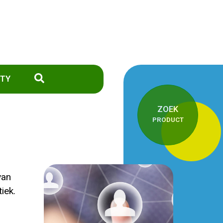
TY
ZOEK
PRODUCT
van
iek.