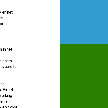
y en het
de
or
 in het
slechts
tiveerd te
van
. En het
werking
ten en
ewerkt voor