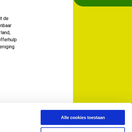
t de
enbaar
land,
fferhulp
eniging
Alle cookies toestaan