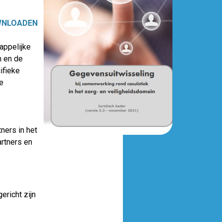
WNLOADEN
appelijke
n en de
ifieke
e
ners in het
artners en
richt zijn