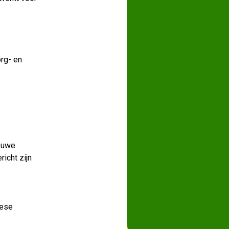
rg- en
ieuwe
icht zijn
pese