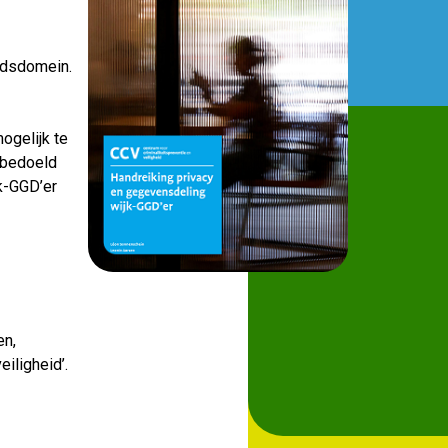
eidsdomein.
ogelijk te
l bedoeld
k-GGD’er
en,
iligheid’.