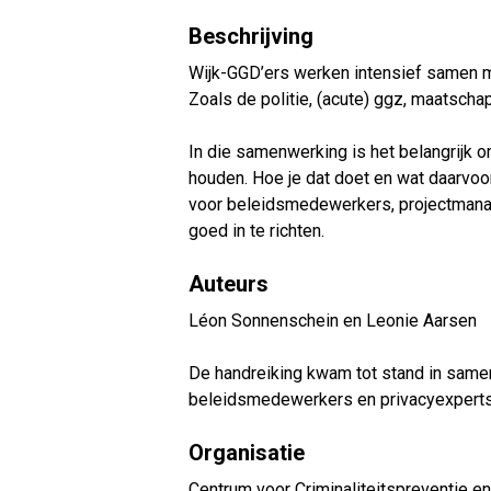
Beschrijving
Wijk-GGD’ers werken intensief samen me
Zoals de politie, (acute) ggz, maatscha
In die samenwerking is het belangrijk o
houden. Hoe je dat doet en wat daarvoor
voor beleidsmedewerkers, projectmanag
goed in te richten.
Auteurs
Léon Sonnenschein en Leonie Aarsen
De handreiking kwam tot stand in same
beleidsmedewerkers en privacyexperts va
Organisatie
Centrum voor Criminaliteitspreventie en