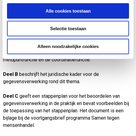
Beschrijving
Alle cookies toestaan
De handreiking richt zich op het gebruik van
persoonsgegevens bij de aanpak van mensenhandel door
Selectie toestaan
organisaties. Het document bestaat uit drie delen.
Deel A
bevat een uitleg over algemene begrippen en
Alleen noodzakelijke cookies
uitgangspunten rondom mensenhandel dossiers, de
meldpuntfunctie en de coördinatiefunctie.
Deel B
beschrijft het juridische kader voor de
gegevensverwerking rond dit thema.
Deel C
geeft een stappenplan voor het beoordelen van
gegevensverwerking in de praktijk en bevat voorbeelden bij
de toepassing van het stappenplan. Het document is een
bijlage bij de voortgangsbrief programma Samen tegen
mensenhandel.