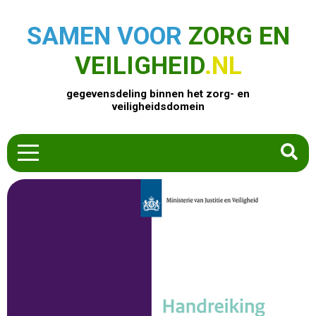
SAMEN VOOR
ZORG EN
VEILIGHEID
.NL
gegevensdeling binnen het zorg- en
veiligheidsdomein
HOME
ZOEK EEN PRODUCT
ACTUEEL
OVER ONS
CONTACT
COMMUNITY