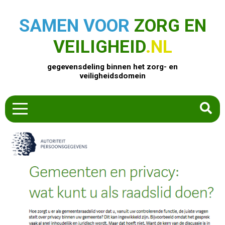
SAMEN VOOR
ZORG EN
VEILIGHEID
.NL
gegevensdeling binnen het zorg- en
veiligheidsdomein
HOME
ZOEK EEN PRODUCT
ACTUEEL
OVER ONS
CONTACT
COMMUNITY