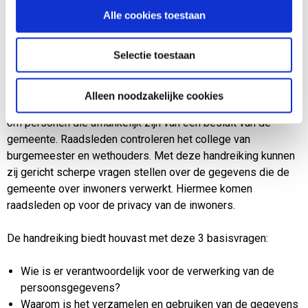
(BRP) opneemt of als de gemeente een beslissing neemt
Alle cookies toestaan
binnen het sociaal domein, zoals het besluit of iemand een
voorziening kan krijgen vanuit de Wet maatschappelijke
Selectie toestaan
ondersteuning (Wmo).
De gegevens die de gemeente verwerkt zijn vaak gevoelig,
Alleen noodzakelijke cookies
zoals gegevens over iemands gezondheid. En het kan gaan
om personen die afhankelijk zijn van een besluit van de
gemeente. Raadsleden controleren het college van
burgemeester en wethouders. Met deze handreiking kunnen
zij gericht scherpe vragen stellen over de gegevens die de
gemeente over inwoners verwerkt. Hiermee komen
raadsleden op voor de privacy van de inwoners.
De handreiking biedt houvast met deze 3 basisvragen:
Wie is er verantwoordelijk voor de verwerking van de
persoonsgegevens?
Waarom is het verzamelen en gebruiken van de gegevens