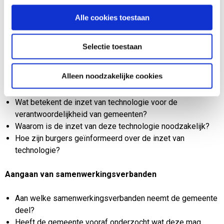
kunt u als raadslid doen?’. Dit document helpt raadsleden de
Alle cookies toestaan
juiste vragen te stellen over privacy binnen hun gemeente.
Raadsleden vinden in de aanvullende handreikingen enkele
Selectie toestaan
vragen waarmee zij het gesprek kunnen starten:
Alleen noodzakelijke cookies
Inzet van technologie
Wat betekent de inzet van technologie voor de
verantwoordelijkheid van gemeenten?
Waarom is de inzet van deze technologie noodzakelijk?
Hoe zijn burgers geïnformeerd over de inzet van
technologie?
Aangaan van samenwerkingsverbanden
Aan welke samenwerkingsverbanden neemt de gemeente
deel?
Heeft de gemeente vooraf onderzocht wat deze mag