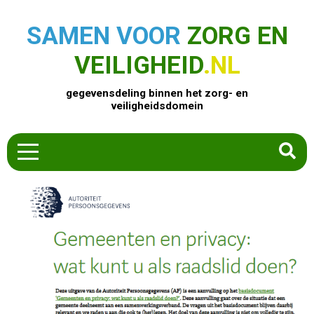
SAMEN VOOR
ZORG EN
VEILIGHEID
.NL
gegevensdeling binnen het zorg- en
veiligheidsdomein
HOME
ZOEK EEN PRODUCT
ACTUEEL
OVER ONS
CONTACT
COMMUNITY