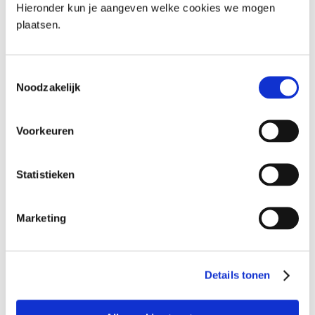
Hieronder kun je aangeven welke cookies we mogen
verzamelde de meest gestelde vragen en
plaatsen.
formuleerde, samen met professionals,
antwoorden.
Toestemmingsselectie
Noodzakelijk
> DIRECT NAAR FAQ
Doelgroep
Voorkeuren
Professionals die betrokken zijn bij de aanpak van
woonoverlast.
Statistieken
Doel
Marketing
Inzichtelijk maken wat de mogelijkheden zijn voor
samenwerking en gegevensuitwisseling bij de aanpak van
woonoverlast.
Details tonen
Beschrijving
Deze meest gestelde vragen (FAQ) zijn onderverdeeld in 7