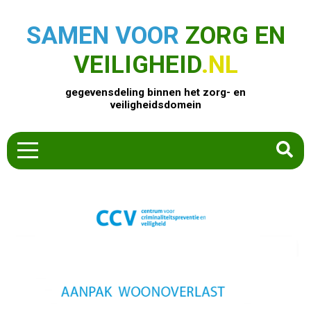
SAMEN VOOR
ZORG EN
VEILIGHEID
.NL
gegevensdeling binnen het zorg- en
veiligheidsdomein
HOME
ZOEK EEN PRODUCT
ACTUEEL
OVER ONS
CONTACT
COMMUNITY