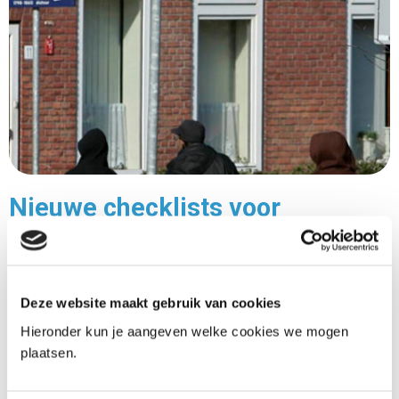
Nieuwe checklists voor
samenwerking rond
jeugdgroepen
Deze website maakt gebruik van cookies
30-06-2025
Hieronder kun je aangeven welke cookies we mogen
Het Centrum voor Criminaliteitspreventie en
plaatsen.
Veiligheid (CCV) heeft twee checklists ontwikkeld
voor de samenwerking rond jeugdgroepen. Deze