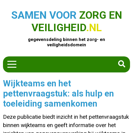
SAMEN VOOR
ZORG EN
VEILIGHEID
.NL
gegevensdeling binnen het zorg- en
veiligheidsdomein
HOME
Wijkteams en het
ZOEK EEN PRODUCT
pettenvraagstuk: als hulp en
ACTUEEL
toeleiding samenkomen
OVER ONS
CONTACT
Deze publicatie biedt inzicht in het pettenvraagstuk
COMMUNITY
binnen wijkteams en geeft informatie over het