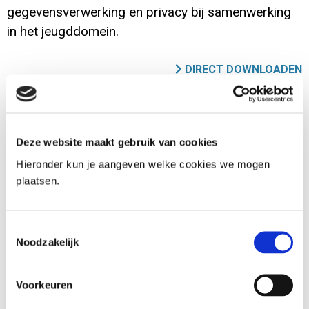
gegevensverwerking en privacy bij samenwerking
in het jeugddomein.
DIRECT DOWNLOADEN
Doelgroep
Doelgroep van het document betreft bestuurders, managers,
juristen en beleidsmedewerkers in de jeugdhulp en
Deze website maakt gebruik van cookies
jeugdbescherming.
Hieronder kun je aangeven welke cookies we mogen
plaatsen.
Doel
Bijdragen aan het realiseren van een goede balans tussen het
Toestemmingsselectie
delen van gegevens in het kader van een gezonde en veilige
Noodzakelijk
ontwikkeling van jeugdigen en het beschermen van de
persoonlijke levenssfeer van jeugdigen en hun ouders.
Voorkeuren
Beschrijving