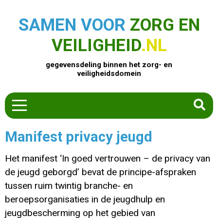
SAMEN VOOR
ZORG EN
VEILIGHEID
.NL
gegevensdeling binnen het zorg- en
veiligheidsdomein
HOME
Manifest privacy jeugd
ZOEK EEN PRODUCT
ACTUEEL
Het manifest ‘In goed vertrouwen – de privacy van
OVER ONS
de jeugd geborgd’ bevat de principe-afspraken
tussen ruim twintig branche- en
CONTACT
beroepsorganisaties in de jeugdhulp en
COMMUNITY
jeugdbescherming op het gebied van