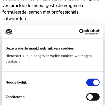
verzamelde de meest gestelde vragen en
formuleerde, samen met professionals,
antwoorden.
> DIRECT NAAR FAQ
Doelgroep
Deze website maakt gebruik van cookies
Professionals die betrokken zijn bij de aanpak van
Hieronder kun je aangeven welke cookies we mogen
woonoverlast.
plaatsen.
Doel
Inzichtelijk maken wat de mogelijkheden zijn voor
Toestemmingsselectie
samenwerking en gegevensuitwisseling bij de aanpak van
Noodzakelijk
woonoverlast.
Voorkeuren
Beschrijving