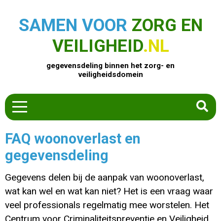
SAMEN VOOR
ZORG EN
VEILIGHEID
.NL
gegevensdeling binnen het zorg- en
veiligheidsdomein
HOME
FAQ woonoverlast en
ZOEK EEN PRODUCT
gegevensdeling
ACTUEEL
OVER ONS
Gegevens delen bij de aanpak van woonoverlast,
CONTACT
wat kan wel en wat kan niet? Het is een vraag waar
veel professionals regelmatig mee worstelen. Het
COMMUNITY
Centrum voor Criminaliteitspreventie en Veiligheid