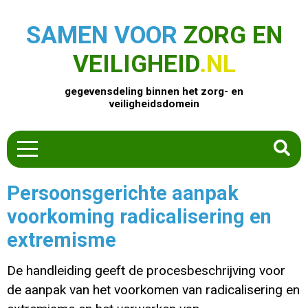
SAMEN VOOR
ZORG EN
VEILIGHEID
.NL
gegevensdeling binnen het zorg- en
veiligheidsdomein
HOME
Persoonsgerichte aanpak
ZOEK EEN PRODUCT
voorkoming radicalisering en
ACTUEEL
extremisme
OVER ONS
CONTACT
De handleiding geeft de procesbeschrijving voor
COMMUNITY
de aanpak van het voorkomen van radicalisering en