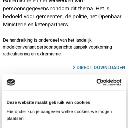
extremisme en het verwerken van
persoonsgegevens rondom dit thema. Het is
bedoeld voor gemeenten, de politie, het Openbaar
Ministerie en ketenpartners.
De handreiking is onderdeel van het landelijk
modelconvenant persoonsgerichte aanpak voorkoming
radicalisering en extremisme.
DIRECT DOWNLOADEN
Doelgroep
De doelgroep van het document betreft
beleidsmedewerkers bij gemeenten, de politie, het Openbaar
Deze website maakt gebruik van cookies
Ministerie en ketenpartners die verantwoordelijk zijn voor de
Hieronder kun je aangeven welke cookies we mogen
inrichting van de persoonsgerichte aanpak bij radicalisering
plaatsen.
en extremisme, en het opstellen van handvatten voor
uitvoerenden.